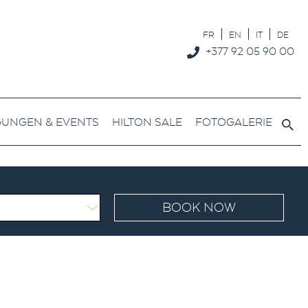
FR
EN
IT
DE
+377 92 05 90 00
GUNGEN & EVENTS
HILTON SALE
FOTOGALERIE