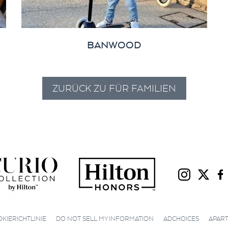
BANWOOD
ZURÜCK ZU FÜR FAMILIEN
|
|
|
KIERICHTLINIE
DO NOT SELL MY INFORMATION
ADCHOICES
APART