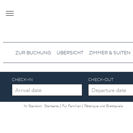
Aller au texte
Aller au menu
ZUR BUCHUNG
ÜBERSICHT
ZIMMER & SUITEN
CHECK-IN
CHECK-OUT
Ihr Standort :
Startseite
/
Für Familien
/
Pétanque und Brettspiele