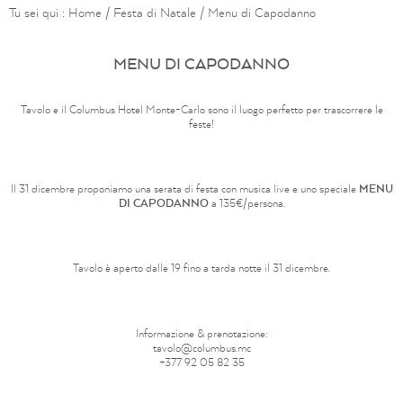
Tu sei qui :
Home
/
Festa di Natale
/
Menu di Capodanno
MENU DI CAPODANNO
Tavolo e il Columbus Hotel Monte-Carlo sono il luogo perfetto per trascorrere le
feste!
Il 31 dicembre proponiamo una serata di festa con musica live e uno speciale
MENU
DI CAPODANNO
a 135€/persona.
Tavolo è aperto dalle 19 fino a tarda notte il 31 dicembre.
Informazione & prenotazione:
tavolo@columbus.mc
+377 92 05 82 35