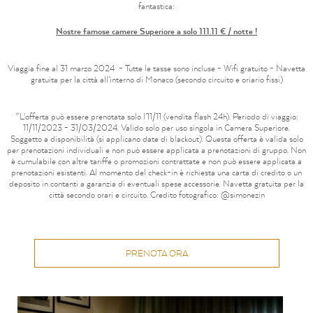
fantastica:
Nostre famose camere Superiore a solo 111.11 € / notte !
Viaggia fine al 31 marzo 2024 - Tutte le tasse sono incluse - Wifi gratuito - Navetta
gratuita per la città all'interno di Monaco (secondo circuito e oriario fissi)
*L'offerta può essere prenotata solo l'11/11 (vendita flash 24h). Periodo di viaggio:
11/11/2023 - 31/03/2024. Valido solo per uso singola in Camera Superiore.
Soggetto a disponibilità (si applicano date di blackout). Questa offerta è valida solo
per prenotazioni individuali e non può essere applicata a prenotazioni di gruppo. Non
è cumulabile con altre tariffe o promozioni contrattate e non può essere applicata a
prenotazioni esistenti. Al momento del check-in è richiesta una carta di credito o un
deposito in contanti a garanzia di eventuali spese accessorie. Navetta gratuita per la
città secondo orari e circuito. Credito fotografico: @simonezin
PRENOTA ORA