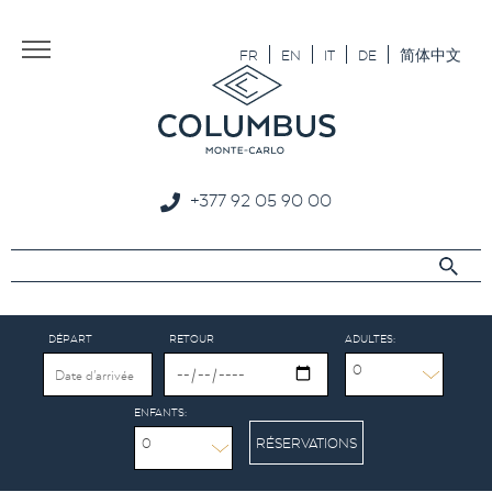
Aller au texte
Aller au menu
FR
EN
IT
DE
简体中文
+377 92 05 90 00
DÉPART
RETOUR
ADULTES:
0
ENFANTS:
0