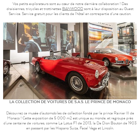
Vos petits explorateurs sont au cœur de notre dernière collaboration ! Des
draisiennes, tricycles et trottinettes
BANWOOD
sont à leur disposition au Guest
Service. Service gratuit pour les clients de l'hôtel en contrepartie d'une caution.
LA COLLECTION DE VOITURES DE S.A.S. LE PRINCE DE MONACO
Découvrez ce musée d'automobiles de collection fondé par le prince Rainier III de
Monaco ! Cette exposition de 5 000 m2 est unique au monde, et regroupe près
d'une centaine de voitures, comme La Lotus F1 de 2013, la De Dion Bouton de 1903
en passant par les Hispano Suiza, Facel Vega et Lincoln.