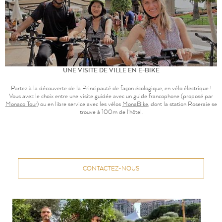
UNE VISITE DE VILLE EN E-BIKE
Partez à la découverte de la Principauté de façon écologique, en vélo électrique !
Vous avez le choix entre une visite guidée avec un guide francophone (proposé par
Monaco Tour
) ou en libre service avec les vélos
MonaBike
, dont la station Roseraie se
trouve à 100m de l'hôtel.
CONTACTEZ-NOUS