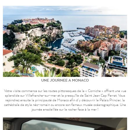
UNE JOURNEE A MONACO
Votre visite commence sur les routes pittoresques de la « Corniche » offrant une vue
splendide sur Villefranche-sur-mer et la presqu'île de Saint Jean Cap Ferrat. Vous
rejoindrez ensuite la principauté de Monaco afin d’y découvrir le Palais Princier, la
cathédrale de style néo-romain ou encore son fameux musée océanographique. Une
journée ensoleillée sur le rocher face à la mer !